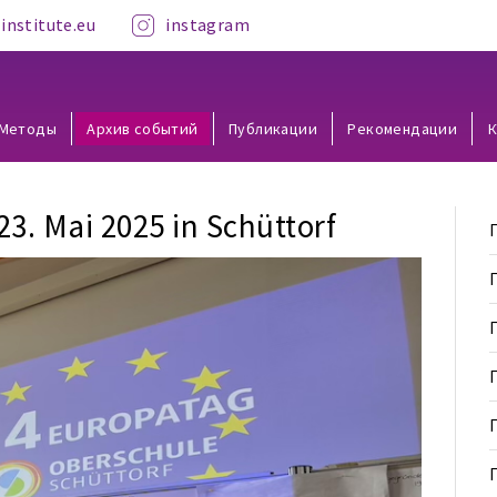
institute.eu
instagram
Методы
Архив событий
Публикации
Рекомендации
К
. Mai 2025 in Schüttorf