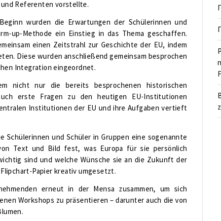
und Referenten vorstellte.
 Beginn wurden die Erwartungen der Schülerinnen und
rm-up-Methode ein Einstieg in das Thema geschaffen.
emeinsam einen Zeitstrahl zur Geschichte der EU, indem
P
dneten. Diese wurden anschließend gemeinsam besprochen
n
chen Integration eingeordnet.
F
dem nicht nur die bereits besprochenen historischen
B
auch erste Fragen zu den heutigen EU-Institutionen
z
ntralen Institutionen der EU und ihre Aufgaben vertieft
e Schülerinnen und Schüler in Gruppen eine sogenannte
von Text und Bild fest, was Europa für sie persönlich
ichtig sind und welche Wünsche sie an die Zukunft der
lipchart-Papier kreativ umgesetzt.
ilnehmenden erneut in der Mensa zusammen, um sich
denen Workshops zu präsentieren – darunter auch die von
Blumen.