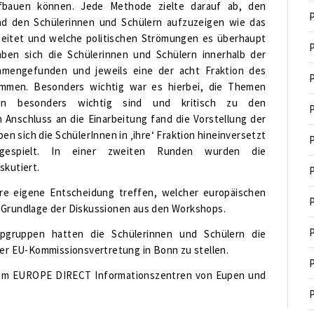
fbauen können. Jede Methode zielte darauf ab, den
P
nd den Schülerinnen und Schülern aufzuzeigen wie das
beitet und welche politischen Strömungen es überhaupt
P
aben sich die Schülerinnen und Schülern innerhalb der
mmengefunden und jeweils eine der acht Fraktion des
P
mmen. Besonders wichtig war es hierbei, die Themen
nen besonders wichtig sind und kritisch zu den
P
Anschluss an die Einarbeitung fand die Vorstellung der
en sich die SchülerInnen in ‚ihre‘ Fraktion hineinversetzt
P
hgespielt. In einer zweiten Runden wurden die
skutiert.
P
re eigene Entscheidung treffen, welcher europäischen
P
f Grundlage der Diskussionen aus den Workshops.
P
pgruppen hatten die Schülerinnen und Schülern die
der EU-Kommissionsvertretung in Bonn zu stellen.
P
 dem EUROPE DIRECT Informationszentren von Eupen und
P