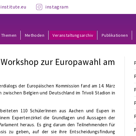
institute.eu
instagram
Themen
Methoden
Veranstaltungsarchiv
Publikationen
– Workshop zur Europawahl am
P
P
rdialogs der Europäischen Kommission fand am 14. März
P
n zwischen Belgien und Deutschland im Trivoli Stadion in
P
rbeiteten 110 SchülerInnen aus Aachen und Eupen in
P
inem Expertenzirkel die Grundlagen und Aussagen der
Parlament heraus. Es ging darum den Teilnehmenden für
P
sis zu geben, auf der sie ihre Entscheidungsfindung