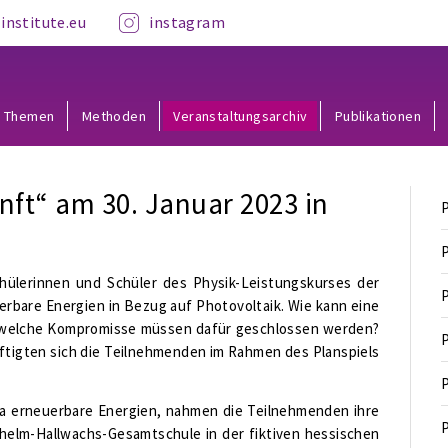
institute.eu
instagram
Themen
Methoden
Veranstaltungsarchiv
Publikationen
nft“ am 30. Januar 2023 in
P
P
chülerinnen und Schüler des Physik-Leistungskurses der
P
rbare Energien in Bezug auf Photovoltaik. Wie kann eine
 welche Kompromisse müssen dafür geschlossen werden?
P
ftigten sich die Teilnehmenden im Rahmen des Planspiels
P
ma erneuerbare Energien, nahmen die Teilnehmenden ihre
P
ilhelm-Hallwachs-Gesamtschule in der fiktiven hessischen