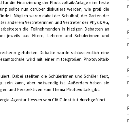
für die Finanzierung der Photovoltaik-Anlage eine feste
P
ung sollte nun darüber diskutiert werden, wie groß die
findet. Möglich waren dabei der Schulhof, der Garten der
P
 unter anderem Vertreterinnen und Vertreter der Physik AG,
arbeiteten die Teilnehmenden in hitzigen Debatten an
P
i jeweils aus Eltern, Lehrern und Schülerinnen und
P
precherin geführten Debatte wurde schlussendlich eine
P
Gesamtschule wird mit einer mittelgroßen Photovoltaik-
P
iert. Dabei stellten die Schülerinnen und Schüler fest,
g sein kann, aber notwendig ist. Außerdem haben sie
P
nungen und Perspektiven zum Thema Photovoltaik gibt.
P
nergie-Agentur Hessen vom CIVIC-Institut durchgeführt.
P
P