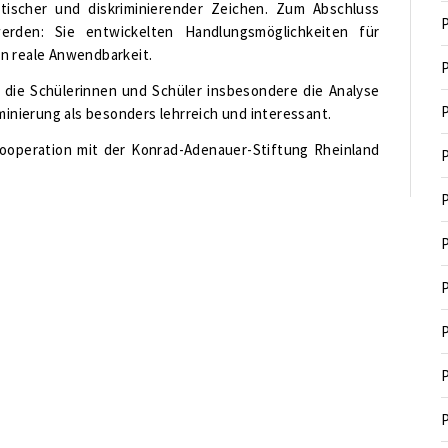
ischer und diskriminierender Zeichen. Zum Abschluss
P
erden: Sie entwickelten Handlungsmöglichkeiten für
n reale Anwendbarkeit.
P
die Schülerinnen und Schüler insbesondere die Analyse
P
minierung als besonders lehrreich und interessant.
ooperation mit der Konrad-Adenauer-Stiftung Rheinland
P
P
P
P
P
P
P