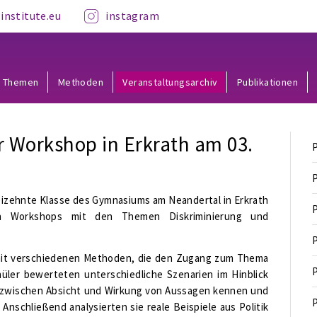
institute.eu
instagram
Themen
Methoden
Veranstaltungsarchiv
Publikationen
r Workshop in Erkrath am 03.
P
P
reizehnte Klasse des Gymnasiums am Neandertal in Erkrath
P
n
Workshops mit den Themen Diskriminierung und
P
it verschiedenen Methoden, die den Zugang zum Thema
P
hüler bewerteten unterschiedliche Szenarien im Hinblick
d zwischen Absicht und Wirkung von Aussagen kennen und
P
Anschließend analysierten sie reale Beispiele aus Politik