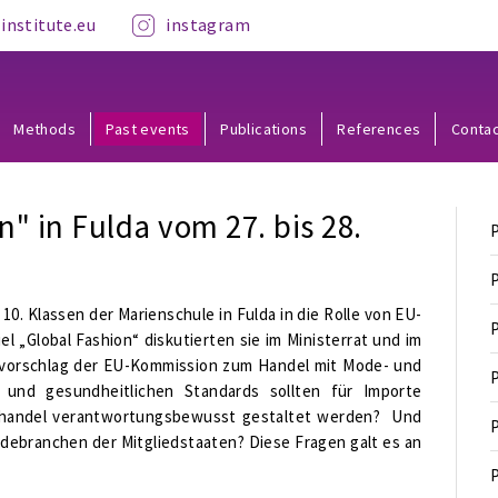
institute.eu
instagram
Methods
Past events
Publications
References
Conta
n" in Fulda vom 27. bis 28.
P
P
10. Klassen der Marienschule in Fulda in die Rolle von EU-
P
el „Global Fashion“ diskutierten sie im Ministerrat und im
svorschlag der EU-Kommission zum Handel mit Mode- und
P
n und gesundheitlichen Standards sollten für Importe
ihandel verantwortungsbewusst gestaltet werden? Und
P
ebranchen der Mitgliedstaaten? Diese Fragen galt es an
P