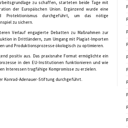
rbeitsgrundlage zu schaffen, starteten beide Tage mit
P
ration der Europäischen Union. Ergänzend wurde eine
d Protektionismus durchgeführt, um das nötige
P
spiel zu sichern.
P
iteren Verlauf engagierte Debatten zu Maßnahmen zur
uktion in Drittländern, zum Umgang mit Plagiat-Importen
P
ten und Produktionsprozesse ökologisch zu optimieren.
end positiv aus. Das praxisnahe Format ermöglichte ein
P
prozesse in den EU-Institutionen funktionieren und wie
enen Interessen tragfähige Kompromisse zu erzielen.
P
der Konrad-Adenauer-Stiftung durchgeführt.
P
P
P
P