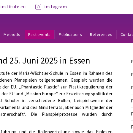
institute.eu
instagram
Methods
Past events
Publications
References
Conta
d 25. Juni 2025 in Essen
P
sstufe der Maria-Wächtler-Schule in Essen im Rahmen des
P
edenen Planspielen teilgenommen. Gespielt wurden die
k der EU, „Phantastic Plastic“ zur Plastikregulierung der
P
k der EU und „Mission Europe“ zur Erweiterungspolitik der
 Schüler in verschiedene Rollen, beispielsweise der
P
rlaments und des Ministerrats, aber auch Mitglieder der
P
rtnerschaft“. Die Planspielprozesse wurden durch
P
führung und die Rollenverteilung sowie das Einlesen