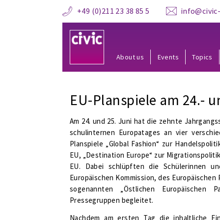
+49 (0)211 23 38 85 5
info@civic-
About us
Events
Topics
EU-Planspiele am 24.- un
Am 24. und 25. Juni hat die zehnte Jahrgang
schulinternen Europatages an vier verschi
Planspiele „Global Fashion“ zur Handelspoliti
EU, „Destination Europe“ zur Migrationspoliti
EU. Dabei schlüpften die Schülerinnen und
Europäischen Kommission, des Europäischen Pa
sogenannten „Östlichen Europäischen Pa
Pressegruppen begleitet.
Nachdem am ersten Tag die inhaltliche Ein