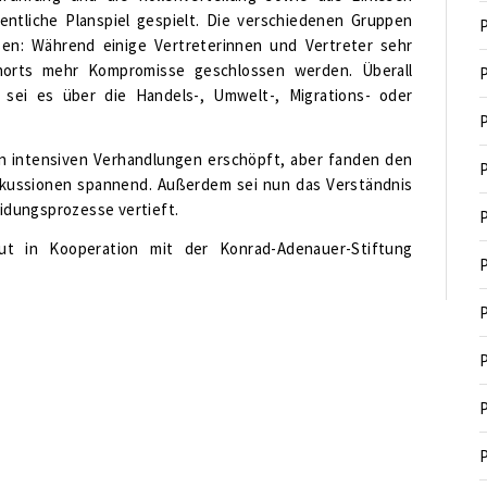
ntliche Planspiel gespielt. Die verschiedenen Gruppen
P
sen: Während einige Vertreterinnen und Vertreter sehr
norts mehr Kompromisse geschlossen werden. Überall
P
 sei es über die Handels-, Umwelt-, Migrations- oder
P
n intensiven Verhandlungen erschöpft, aber fanden den
P
skussionen spannend. Außerdem sei nun das Verständnis
idungsprozesse vertieft.
P
ut in Kooperation mit der Konrad-Adenauer-Stiftung
P
P
P
P
P