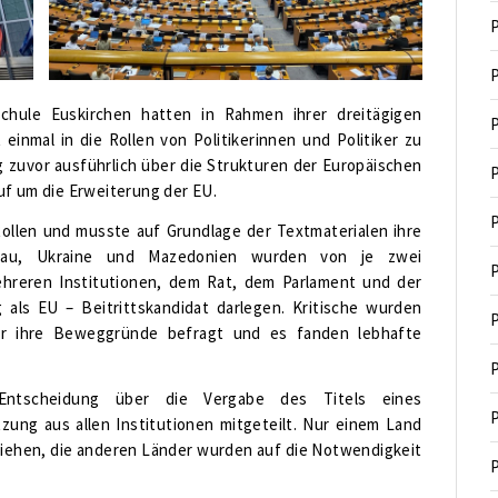
P
P
chule Euskirchen hatten in Rahmen ihrer dreitägigen
P
 einmal in die Rollen von Politikerinnen und Politiker zu
zuvor ausführlich über die Strukturen der Europäischen
P
uf um die Erweiterung der EU.
P
Rollen und musste auf Grundlage der Textmaterialen ihre
ldau, Ukraine und Mazedonien wurden von je zwei
P
reren Institutionen, dem Rat, dem Parlament und der
als EU – Beitrittskandidat darlegen. Kritische wurden
P
ber ihre Beweggründe befragt und es fanden lebhafte
P
ntscheidung über die Vergabe des Titels eines
P
zung aus allen Institutionen mitgeteilt. Nur einem Land
liehen, die anderen Länder wurden auf die Notwendigkeit
P