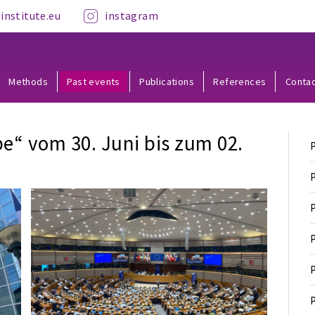
institute.eu
instagram
Methods
Past events
Publications
References
Conta
pe“ vom 30. Juni bis zum 02.
P
P
P
P
P
P