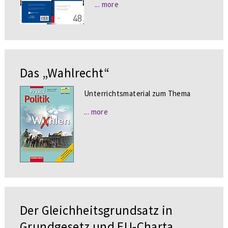
... more
Das „Wahlrecht“
Unterrichtsmaterial zum Thema
... more
Der Gleichheitsgrundsatz in
Grundgesetz und EU-Charta