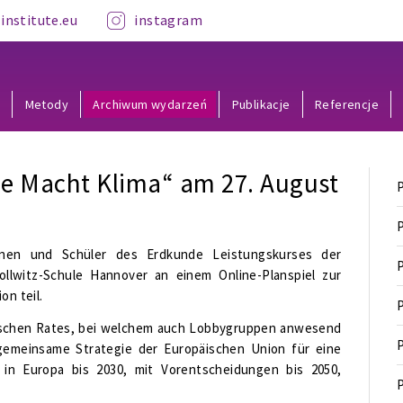
institute.eu
instagram
y
Metody
Archiwum wydarzeń
Publikacje
Referencje
ie Macht Klima“ am 27. August
P
P
nen und Schüler des Erdkunde Leistungskurses der
P
lwitz-Schule Hannover an einem Online-Planspiel zur
on teil.
P
äischen Rates, bei welchem auch Lobbygruppen anwesend
P
 gemeinsame Strategie der Europäischen Union für eine
 in Europa bis 2030, mit Vorentscheidungen bis 2050,
P