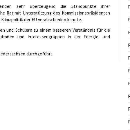
menden sehr überzeugend die Standpunkte ihrer
P
sche Rat mit Unterstützung des Kommissionspräsidenten
 Klimapolitik der EU verabschieden konnte.
P
nen und Schülern zu einem besseren Verständnis für die
P
tutionen und Interessengruppen in der Energie- und
P
Niedersachsen durchgeführt.
P
P
P
P
P
P