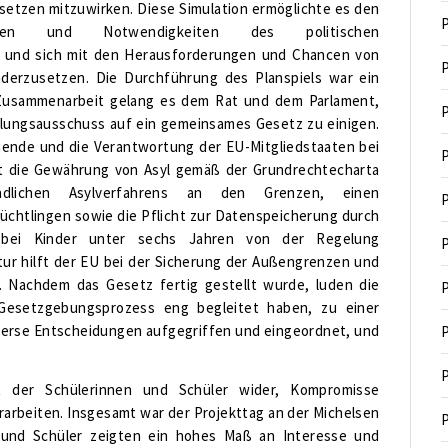
setzen mitzuwirken. Diese Simulation ermöglichte es den
P
ngen und Notwendigkeiten des politischen
 und sich mit den Herausforderungen und Chancen von
P
nderzusetzen. Die Durchführung des Planspiels war ein
 Zusammenarbeit gelang es dem Rat und dem Parlament,
P
tlungsausschuss auf ein gemeinsames Gesetz zu einigen.
hende und die Verantwortung der EU-Mitgliedstaaten bei
P
et die Gewährung von Asyl gemäß der Grundrechtecharta
dlichen Asylverfahrens an den Grenzen, einen
P
lüchtlingen sowie die Pflicht zur Datenspeicherung durch
obei Kinder unter sechs Jahren von der Regelung
P
r hilft der EU bei der Sicherung der Außengrenzen und
. Nachdem das Gesetz fertig gestellt wurde, luden die
P
 Gesetzgebungsprozess eng begleitet haben, zu einer
verse Entscheidungen aufgegriffen und eingeordnet, und
P
P
it der Schülerinnen und Schüler wider, Kompromisse
rbeiten. Insgesamt war der Projekttag an der Michelsen
P
n und Schüler zeigten ein hohes Maß an Interesse und