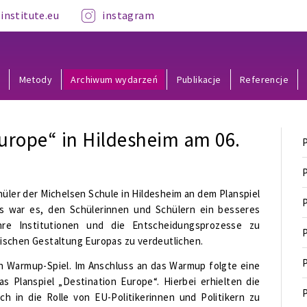
institute.eu
instagram
y
Metody
Archiwum wydarzeń
Publikacje
Referencje
Europe“ in Hildesheim am 06.
P
P
üler der Michelsen Schule in Hildesheim an dem Planspiel
P
els war es, den Schülerinnen und Schülern ein besseres
hre Institutionen und die Entscheidungsprozesse zu
P
ischen Gestaltung Europas zu verdeutlichen.
P
n Warmup-Spiel. Im Anschluss an das Warmup folgte eine
 Planspiel „Destination Europe“. Hierbei erhielten die
P
ch in die Rolle von EU-Politikerinnen und Politikern zu