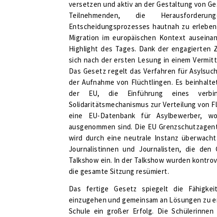
versetzen und aktiv an der Gestaltung von Ge
Teilnehmenden, die Herausforderu
Entscheidungsprozesses hautnah zu erleben
Migration im europäischen Kontext auseina
Highlight des Tages. Dank der engagierten
sich nach der ersten Lesung in einem Vermit
Das Gesetz regelt das Verfahren für Asylsuc
der Aufnahme von Flüchtlingen. Es beinhalt
der EU, die Einführung eines verbin
Solidaritätsmechanismus zur Verteilung von F
eine EU-Datenbank für Asylbewerber, w
ausgenommen sind. Die EU Grenzschutzagentu
wird durch eine neutrale Instanz überwacht
Journalistinnen und Journalisten, die den
Talkshow ein. In der Talkshow wurden kontro
die gesamte Sitzung resümiert.
Das fertige Gesetz spiegelt die Fähigke
einzugehen und gemeinsam an Lösungen zu era
Schule ein großer Erfolg. Die Schülerinne