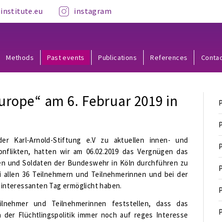
institute.eu
instagram
Methods
Past events
Publications
References
Conta
Europe“ am 6. Februar 2019 in
P
P
r Karl-Arnold-Stiftung e.V zu aktuellen innen- und
P
nflikten, hatten wir am 06.02.2019 das Vergnügen das
nen und Soldaten der Bundeswehr in Köln durchführen zu
P
i allen 36 Teilnehmern und Teilnehmerinnen und bei der
n interessanten Tag ermöglicht haben.
P
lnehmer und Teilnehmerinnen feststellen, dass das
P
der Flüchtlingspolitik immer noch auf reges Interesse