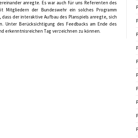
tereinander anregte. Es war auch für uns Referenten des
P
mit Mitgliedern der Bundeswehr ein solches Programm
 dass der interaktive Aufbau des Planspiels anregte, sich
P
en. Unter Berücksichtigung des Feedbacks am Ende des
und erkenntnisreichen Tag verzeichnen zu können.
P
P
P
P
P
P
P
P