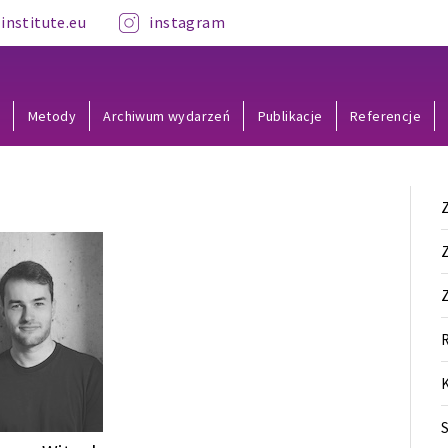
institute.eu
instagram
y
Metody
Archiwum wydarzeń
Publikacje
Referencje
Z
R
K
S