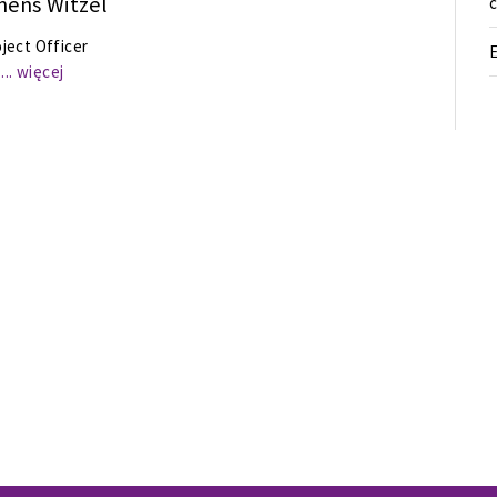
mens Witzel
c
ject Officer
... więcej