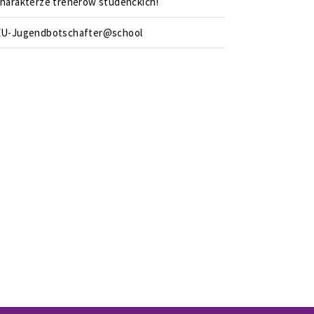
harakterze trenerów studenckich!
EU-Jugendbotschafter@school