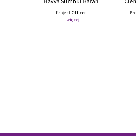
Havva Sümbül Baran
Cle
Project Officer
Pro
... więcej