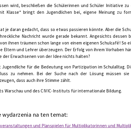
en wird, beschließen die Schülerinnen und Schüler Initiative zu
 mit Klasse“ bringt den Jugendlichen bei, eigene Meinung zu f
at je daran gedacht, dass so etwas passieren könnte. Aber die Schul
chreckliche Nachricht wurde gerade bekannt. Angesichts dessen b
 von ihnen träumen schon lange von einem eigenen Schulcafé! So ein
 die Eltern und Lehrer überzeugen. Der Erfolg von ihrem Vorhaben h
ge der Erwachsenen von der Idee nichts halten?
ert Jugendliche für die Bedeutung von Partizipation im Schulallta
uss zu nehmen. Bei der Suche nach der Lösung müssen sie ni
zeugen, dass auch ihre Stimme zählt.
ts Warschau und des CIVIC-Instituts für internationale Bildung.
 wydarzenia na ten temat:
veranstaltungen und Planspielen für Multiplikatorinnen und Multiplik