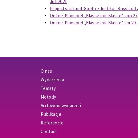
Juli 2021
Projektstart mit Goethe-Institut Russland a
Online-Planspiel „Klasse mit Klasse“ von 27
Online-Planspiel „Klasse mit Klasse“ am 20
O nas
Wydarzenia
Tematy
Metody
Archiwum wydarzeń
Publikacje
Referencje
Contact