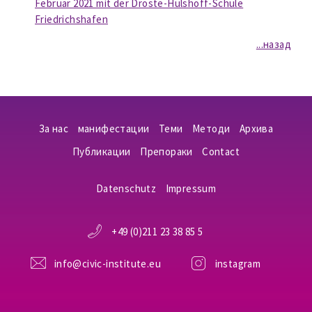
Februar 2021 mit der Droste-Hülshoff-Schule
Friedrichshafen
...назад
За нас
манифестации
Теми
Методи
Aрхива
Публикации
Препораки
Contact
Datenschutz
Impressum
+49 (0)211 23 38 85 5
info@civic-institute.eu
instagram