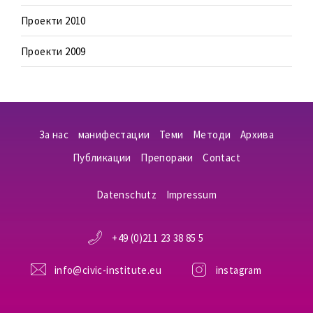
Проекти 2010
Проекти 2009
За нас
манифестации
Теми
Методи
Aрхива
Публикации
Препораки
Contact
Datenschutz
Impressum
+49 (0)211 23 38 85 5
info@civic-institute.eu
instagram