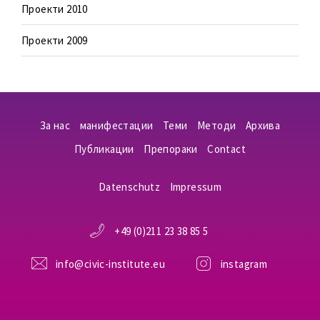
Проекти 2010
Проекти 2009
За нас
манифестации
Теми
Методи
Aрхива
Публикации
Препораки
Contact
Datenschutz
Impressum
+49 (0)211 23 38 85 5
info@civic-institute.eu
instagram