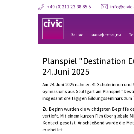
+49 (0)211 23 38 85 5
info@civic-
За нас
манифестации
Те
Planspiel "Destination 
24.Juni 2025
Am 24. Juni 2025 nahmen 41 Schülerinnen und 
Gymnasiums aus Stuttgart am Planspiel "Desti
insgesamt dreitägigen Bildungsseminars zum T
Zu Beginn wurden die wichtigsten Begriffe de
vertieft. Mit einem kurzen Film über globale 
Kontext gesetzt. Anschließend wurde die Metho
erarbeitet.