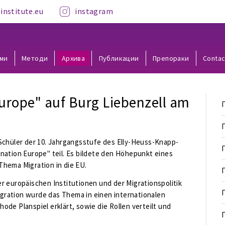
institute.eu
instagram
ми
Методи
Aрхива
Публикации
Препораки
Contac
Europe" auf Burg Liebenzell am
Schüler der 10. Jahrgangsstufe des Elly-Heuss-Knapp-
nation Europe" teil. Es bildete den Höhepunkt eines
hema Migration in die EU.
r europäischen Institutionen und der Migrationspolitik
Migration wurde das Thema in einen internationalen
de Planspiel erklärt, sowie die Rollen verteilt und