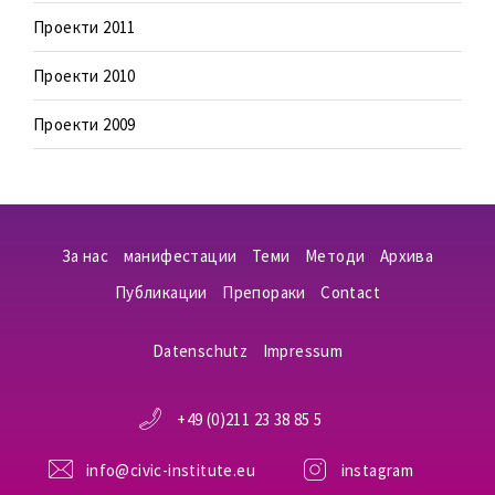
Проекти 2011
Проекти 2010
Проекти 2009
За нас
манифестации
Теми
Методи
Aрхива
Публикации
Препораки
Contact
Datenschutz
Impressum
+49 (0)211 23 38 85 5
info@civic-institute.eu
instagram